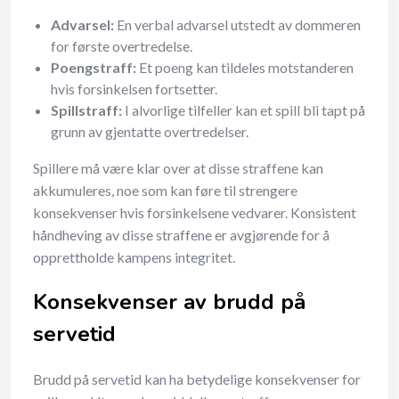
Advarsel:
En verbal advarsel utstedt av dommeren
for første overtredelse.
Poengstraff:
Et poeng kan tildeles motstanderen
hvis forsinkelsen fortsetter.
Spillstraff:
I alvorlige tilfeller kan et spill bli tapt på
grunn av gjentatte overtredelser.
Spillere må være klar over at disse straffene kan
akkumuleres, noe som kan føre til strengere
konsekvenser hvis forsinkelsene vedvarer. Konsistent
håndheving av disse straffene er avgjørende for å
opprettholde kampens integritet.
Konsekvenser av brudd på
servetid
Brudd på servetid kan ha betydelige konsekvenser for