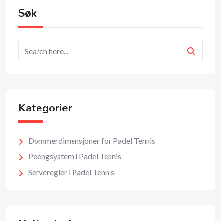
Søk
Kategorier
Dommerdimensjoner for Padel Tennis
Poengsystem i Padel Tennis
Serveregler i Padel Tennis