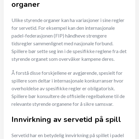
organer
Ulike styrende organer kan ha variasjoner i sine regler
for servetid. For eksempel kan den internasjonale
padel-federasjonen (FIP) håndheve strengere
tidsregler sammenlignet med nasjonale forbund.
Spillere bør sette seg inn i de spesifikke reglene fra det
styrende organet som overvåker kampene deres.
Å forstå disse forskjellene er avgjørende, spesielt for
spillere som deltar i internasjonale konkurranser hvor
overholdelse av spesifikke regler er obligatorisk.
Spillere bør konsultere de offisielle regelbøkene til de
relevante styrende organene for å sikre samsvar.
Innvirkning av servetid på spill
Servetid har en betydelig innvirkning på spillet i padel