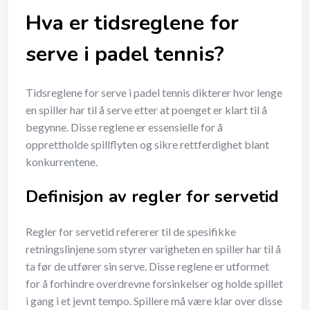
Hva er tidsreglene for
serve i padel tennis?
Tidsreglene for serve i padel tennis dikterer hvor lenge
en spiller har til å serve etter at poenget er klart til å
begynne. Disse reglene er essensielle for å
opprettholde spillflyten og sikre rettferdighet blant
konkurrentene.
Definisjon av regler for servetid
Regler for servetid refererer til de spesifikke
retningslinjene som styrer varigheten en spiller har til å
ta før de utfører sin serve. Disse reglene er utformet
for å forhindre overdrevne forsinkelser og holde spillet
i gang i et jevnt tempo. Spillere må være klar over disse