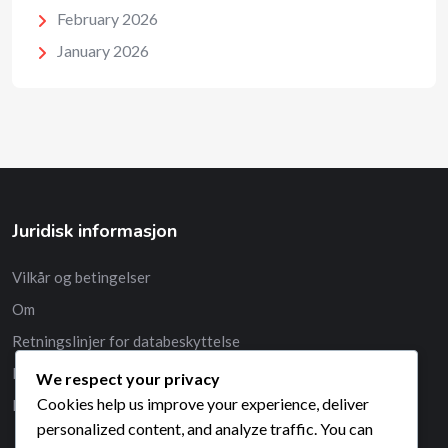
February 2026
January 2026
Juridisk informasjon
Vilkår og betingelser
Om
Retningslinjer for databeskyttelse
Kontakt oss
We respect your privacy
Cookies help us improve your experience, deliver
Innstillinger for informasjonskapsler
personalized content, and analyze traffic. You can