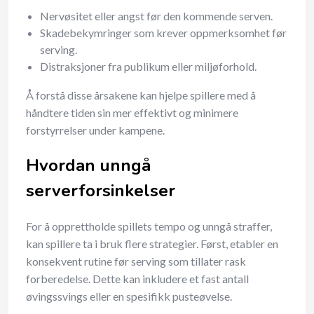
Nervøsitet eller angst før den kommende serven.
Skadebekymringer som krever oppmerksomhet før
serving.
Distraksjoner fra publikum eller miljøforhold.
Å forstå disse årsakene kan hjelpe spillere med å
håndtere tiden sin mer effektivt og minimere
forstyrrelser under kampene.
Hvordan unngå
serverforsinkelser
For å opprettholde spillets tempo og unngå straffer,
kan spillere ta i bruk flere strategier. Først, etabler en
konsekvent rutine før serving som tillater rask
forberedelse. Dette kan inkludere et fast antall
øvingssvings eller en spesifikk pusteøvelse.