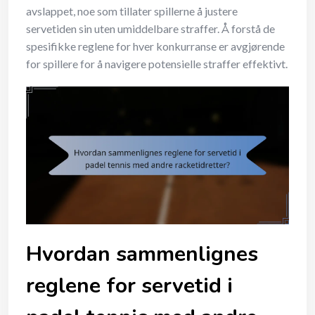
avslappet, noe som tillater spillerne å justere
servetiden sin uten umiddelbare straffer. Å forstå de
spesifikke reglene for hver konkurranse er avgjørende
for spillere for å navigere potensielle straffer effektivt.
Hvordan sammenlignes
reglene for servetid i