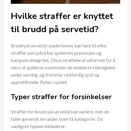
Hvilke straffer er knyttet
til brudd på servetid?
Brudd på servetid i padel tennis kan føre til ulike
straffer som påvirker spillerens prestasjon og
kampens integritet. Disse straffene er utformet for å
sikre at spillerne overholder de etablerte tidsreglene
under serving, og fremmer rettferdig spill og
opprettholder flyten i spillet.
Typer straffer for forsinkelser
Straffer for brudd på servetid kan variere, men de
faller generelt inn under noen få kategorier. De
vanligste typene inkluderer: