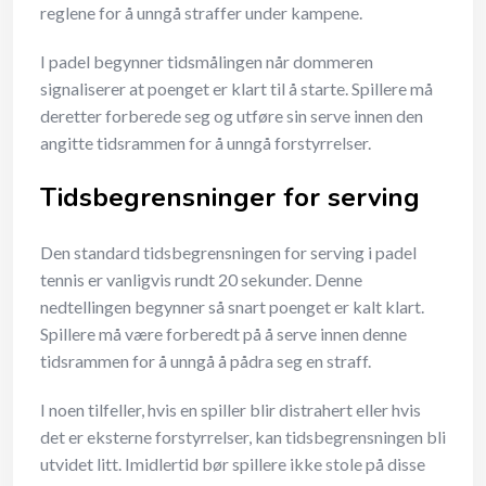
reglene for å unngå straffer under kampene.
I padel begynner tidsmålingen når dommeren
signaliserer at poenget er klart til å starte. Spillere må
deretter forberede seg og utføre sin serve innen den
angitte tidsrammen for å unngå forstyrrelser.
Tidsbegrensninger for serving
Den standard tidsbegrensningen for serving i padel
tennis er vanligvis rundt 20 sekunder. Denne
nedtellingen begynner så snart poenget er kalt klart.
Spillere må være forberedt på å serve innen denne
tidsrammen for å unngå å pådra seg en straff.
I noen tilfeller, hvis en spiller blir distrahert eller hvis
det er eksterne forstyrrelser, kan tidsbegrensningen bli
utvidet litt. Imidlertid bør spillere ikke stole på disse