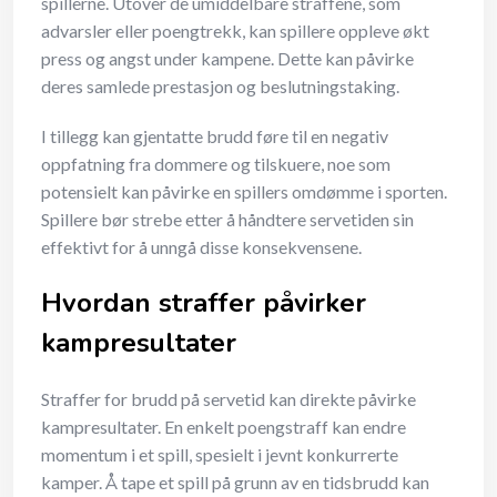
spillerne. Utover de umiddelbare straffene, som
advarsler eller poengtrekk, kan spillere oppleve økt
press og angst under kampene. Dette kan påvirke
deres samlede prestasjon og beslutningstaking.
I tillegg kan gjentatte brudd føre til en negativ
oppfatning fra dommere og tilskuere, noe som
potensielt kan påvirke en spillers omdømme i sporten.
Spillere bør strebe etter å håndtere servetiden sin
effektivt for å unngå disse konsekvensene.
Hvordan straffer påvirker
kampresultater
Straffer for brudd på servetid kan direkte påvirke
kampresultater. En enkelt poengstraff kan endre
momentum i et spill, spesielt i jevnt konkurrerte
kamper. Å tape et spill på grunn av en tidsbrudd kan