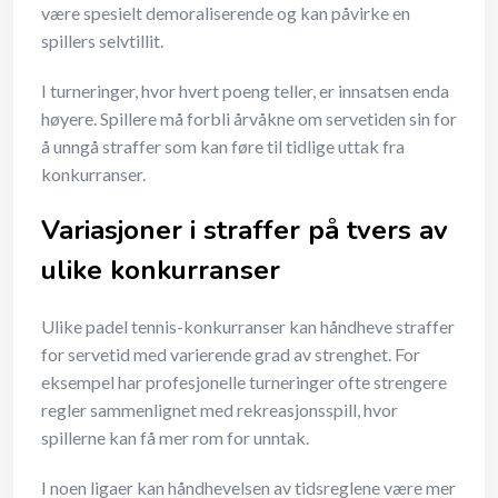
være spesielt demoraliserende og kan påvirke en
spillers selvtillit.
I turneringer, hvor hvert poeng teller, er innsatsen enda
høyere. Spillere må forbli årvåkne om servetiden sin for
å unngå straffer som kan føre til tidlige uttak fra
konkurranser.
Variasjoner i straffer på tvers av
ulike konkurranser
Ulike padel tennis-konkurranser kan håndheve straffer
for servetid med varierende grad av strenghet. For
eksempel har profesjonelle turneringer ofte strengere
regler sammenlignet med rekreasjonsspill, hvor
spillerne kan få mer rom for unntak.
I noen ligaer kan håndhevelsen av tidsreglene være mer