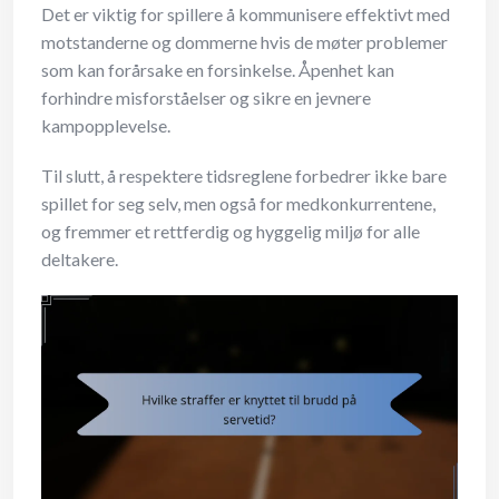
Det er viktig for spillere å kommunisere effektivt med
motstanderne og dommerne hvis de møter problemer
som kan forårsake en forsinkelse. Åpenhet kan
forhindre misforståelser og sikre en jevnere
kampopplevelse.
Til slutt, å respektere tidsreglene forbedrer ikke bare
spillet for seg selv, men også for medkonkurrentene,
og fremmer et rettferdig og hyggelig miljø for alle
deltakere.