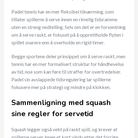
Padel tennis har en mer fleksibel tilnærming, som
tillater spillerne å serve innen en rimelig tidsramme
uten en streng nedtelling. Selv om det er en forventning
om å serve raskt, er fokuset på å opprettholde flyten i
spillet snarere enn å overholde en rigid timer.
Begge sportene deler prinsippet om å serve raskt, men
tennis har en mer formalisert struktur for håndhevelse
av tid, noe som kan føre til straffer for overtredelser.
Padel sin avslappede tidsregulering lar spillerne
fokusere mer på strategi og mindre på klokken.
Sammenligning med squash
sine regler for servetid
Squash legger også vekt på raskt spill, og krever at
spillerne server innen et kort vindu etter det forrige