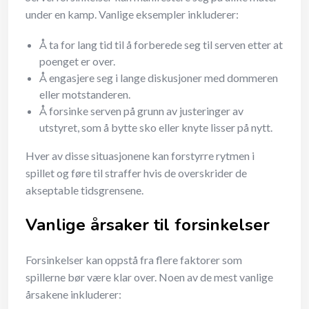
under en kamp. Vanlige eksempler inkluderer:
Å ta for lang tid til å forberede seg til serven etter at
poenget er over.
Å engasjere seg i lange diskusjoner med dommeren
eller motstanderen.
Å forsinke serven på grunn av justeringer av
utstyret, som å bytte sko eller knyte lisser på nytt.
Hver av disse situasjonene kan forstyrre rytmen i
spillet og føre til straffer hvis de overskrider de
akseptable tidsgrensene.
Vanlige årsaker til forsinkelser
Forsinkelser kan oppstå fra flere faktorer som
spillerne bør være klar over. Noen av de mest vanlige
årsakene inkluderer: