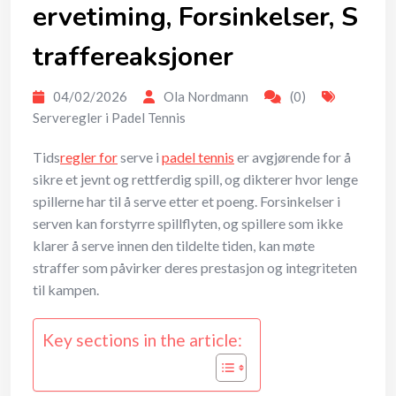
ervetiming, Forsinkelser, S
traffereaksjoner
04/02/2026
Ola Nordmann
(0)
Serveregler i Padel Tennis
Tids
regler for
serve i
padel tennis
er avgjørende for å
sikre et jevnt og rettferdig spill, og dikterer hvor lenge
spillerne har til å serve etter et poeng. Forsinkelser i
serven kan forstyrre spillflyten, og spillere som ikke
klarer å serve innen den tildelte tiden, kan møte
straffer som påvirker deres prestasjon og integriteten
til kampen.
Key sections in the article: