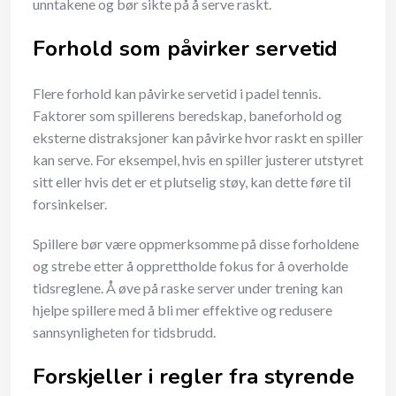
unntakene og bør sikte på å serve raskt.
Forhold som påvirker servetid
Flere forhold kan påvirke servetid i padel tennis.
Faktorer som spillerens beredskap, baneforhold og
eksterne distraksjoner kan påvirke hvor raskt en spiller
kan serve. For eksempel, hvis en spiller justerer utstyret
sitt eller hvis det er et plutselig støy, kan dette føre til
forsinkelser.
Spillere bør være oppmerksomme på disse forholdene
og strebe etter å opprettholde fokus for å overholde
tidsreglene. Å øve på raske server under trening kan
hjelpe spillere med å bli mer effektive og redusere
sannsynligheten for tidsbrudd.
Forskjeller i regler fra styrende