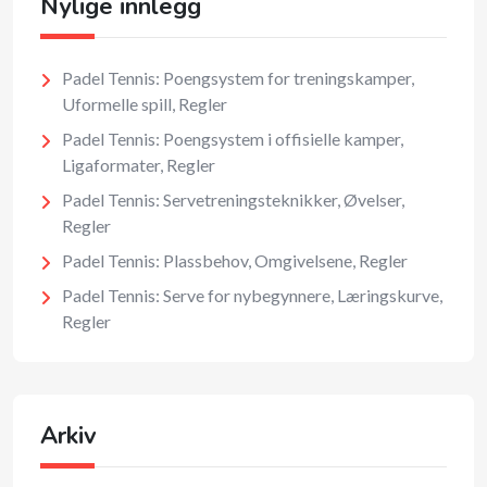
Nylige innlegg
Padel Tennis: Poengsystem for treningskamper,
Uformelle spill, Regler
Padel Tennis: Poengsystem i offisielle kamper,
Ligaformater, Regler
Padel Tennis: Servetreningsteknikker, Øvelser,
Regler
Padel Tennis: Plassbehov, Omgivelsene, Regler
Padel Tennis: Serve for nybegynnere, Læringskurve,
Regler
Arkiv