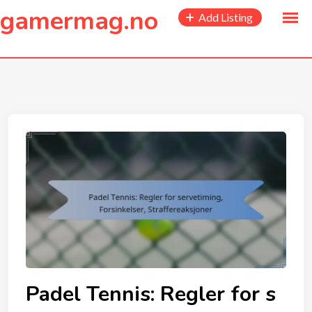
to
gamermag.no
Add Listing
content
Padel Tennis: Regler for s