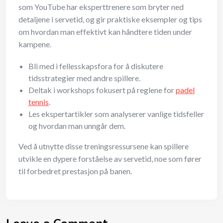
som YouTube har eksperttrenere som bryter ned
detaljene i servetid, og gir praktiske eksempler og tips
om hvordan man effektivt kan håndtere tiden under
kampene.
Bli med i fellesskapsfora for å diskutere
tidsstrategier med andre spillere.
Deltak i workshops fokusert på reglene for
padel
tennis
.
Les ekspertartikler som analyserer vanlige tidsfeller
og hvordan man unngår dem.
Ved å utnytte disse treningsressursene kan spillere
utvikle en dypere forståelse av servetid, noe som fører
til forbedret prestasjon på banen.