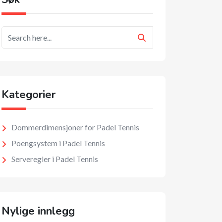
Kategorier
Dommerdimensjoner for Padel Tennis
Poengsystem i Padel Tennis
Serveregler i Padel Tennis
Nylige innlegg