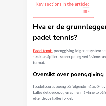
Key sections in the article:
Hva er de grunnlegge
padel tennis?
Padel tennis
-poenggiving følger et system som
struktur. Spillere scorer poeng ved å vinne run
format.
Oversikt over poenggiving 
I padel scores poeng på følgende måte: 0 (love
kalles det deuce, og en spiller må vinne to p
etter deuce kalles fordel.