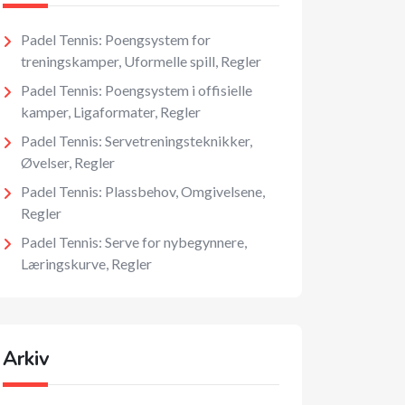
Padel Tennis: Poengsystem for
treningskamper, Uformelle spill, Regler
Padel Tennis: Poengsystem i offisielle
kamper, Ligaformater, Regler
Padel Tennis: Servetreningsteknikker,
Øvelser, Regler
Padel Tennis: Plassbehov, Omgivelsene,
Regler
Padel Tennis: Serve for nybegynnere,
Læringskurve, Regler
Arkiv