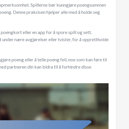
r oppmerksomhet. Spillerne bør kunngjøre poengsummen
poeng. Denne praksisen hjelper alle med å holde seg
 poengkort eller en app for å spore spill og sett.
 under nære avgjørelser eller tvister, for å opprettholde
jøre poeng eller å telle poeng feil, noe som kan føre til
d partneren din kan bidra til å forhindre disse