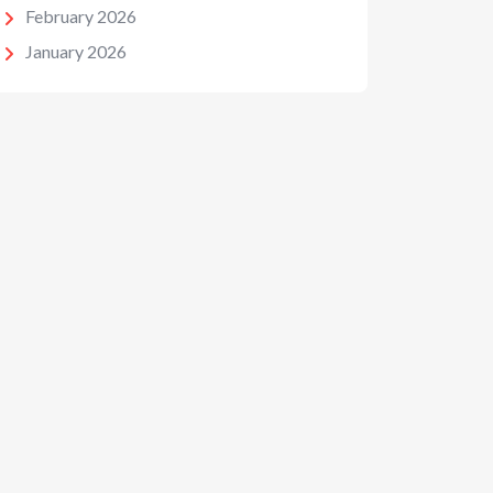
February 2026
January 2026