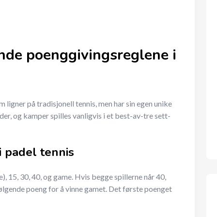
nde poenggivingsreglene i
 ligner på tradisjonell tennis, men har sin egen unike
der, og kamper spilles vanligvis i et best-av-tre sett-
i padel tennis
), 15, 30, 40, og game. Hvis begge spillerne når 40,
åfølgende poeng for å vinne gamet. Det første poenget