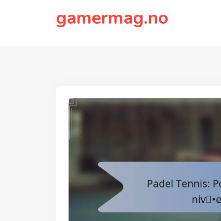
to
gamermag.no
content