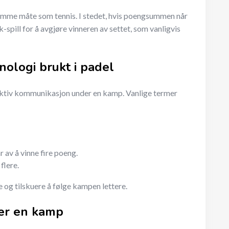
 samme måte som tennis. I stedet, hvis poengsummen når
ak-spill for å avgjøre vinneren av settet, som vanligvis
ologi brukt i padel
fektiv kommunikasjon under en kamp. Vanlige termer
 av å vinne fire poeng.
flere.
e og tilskuere å følge kampen lettere.
er en kamp